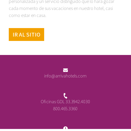
personalizada y un servicio distinguido que lo hará gozar
cada momento de sus vacaciones en nuestro hotel, casi
como estar en casa.
IR AL SITIO
info@arrivahotels.com
Oficinas GDL 33.3942.4030
800.465.3360