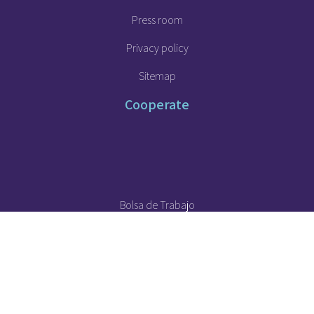
Press room
Privacy policy
Sitemap
Cooperate
Bolsa de Trabajo
Intranet
Brandsite
Contact us