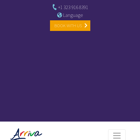
+1 323 916 8391
Language
BOOK WITH US