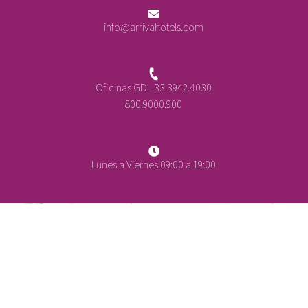
info@arrivahotels.com
Oficinas GDL 33.3942.4030
800.9000.900
Lunes a Viernes 09:00 a 19:00
+
-